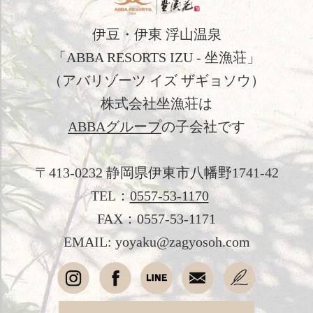
観光のご案内
伊豆・伊東 浮山温泉
フォトギャラリー
「ABBA RESORTS IZU - 坐漁荘」
おすすめ宿泊プラン
（アバリゾーツ イズ ザギョソウ）
お問い合わせ
株式会社坐漁荘は
ABBAグループ
の子会社です
よくあるご質問
プライバシーポリシー
〒413-0232 静岡県伊東市八幡野1741-42
会社概要
TEL：
0557-53-1170
FAX：0557-53-1171
採用情報
EMAIL: yoyaku@zagyosoh.com
愛犬と過ごす
オンラインショップ