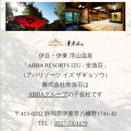
コンセプト
客室
料理
温泉
伊豆・伊東 浮山温泉
館内施設
「ABBA RESORTS IZU - 坐漁荘」
アクセス
（アバリゾーツ イズ ザギョソウ）
新着情報
株式会社坐漁荘は
ABBAグループ
の子会社です
日本文化体験
観光のご案内
〒413-0232 静岡県伊東市八幡野1741-42
フォトギャラリー
TEL：
0557-53-1170