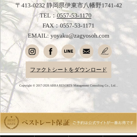
〒413-0232 静岡県伊東市八幡野1741-42
新着情報
TEL：
0557-53-1170
日本文化体験
FAX：0557-53-1171
観光のご案内
EMAIL: yoyaku@zagyosoh.com
フォトギャラリー
おすすめ宿泊プラン
ファクトシートをダウンロード
お問い合わせ
Copyright © 2017-2026 ABBA RESORTS Management Consulting Co., Ltd...
よくあるご質問
プライバシーポリシー
会社概要
採用情報