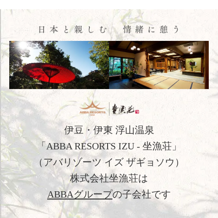
閉じる
ご宿泊予約
会員申込
HOME
コンセプト
客室
伊豆・伊東 浮山温泉
料理
「ABBA RESORTS IZU - 坐漁荘」
（アバリゾーツ イズ ザギョソウ）
温泉
株式会社坐漁荘は
館内施設
ABBAグループ
の子会社です
アクセス