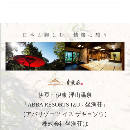
館内施設
アクセス
新着情報
日本文化体験
観光のご案内
フォトギャラリー
おすすめ宿泊プラン
伊豆・伊東 浮山温泉
お問い合わせ
「ABBA RESORTS IZU - 坐漁荘」
よくあるご質問
（アバリゾーツ イズ ザギョソウ）
株式会社坐漁荘は
プライバシーポリシー