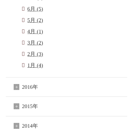
6月 (5)
5月 (2)
4月 (1)
閉じる
3月 (2)
2月 (3)
ご宿泊予約
会員申込
1月 (4)
HOME
コンセプト
2016年
客室
2015年
料理
温泉
2014年