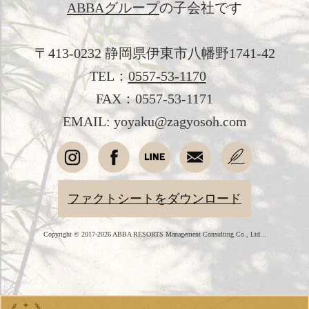
ABBAグループ
の子会社です
会社概要
採用情報
〒413-0232 静岡県伊東市八幡野1741-42
TEL：
0557-53-1170
愛犬と過ごす
FAX：0557-53-1171
オンラインショップ
EMAIL: yoyaku@zagyosoh.com
English
简体中文
繁體中文
韓国語
ファクトシートをダウンロード
Copyright © 2017-2026 ABBA RESORTS Management Consulting Co., Ltd...