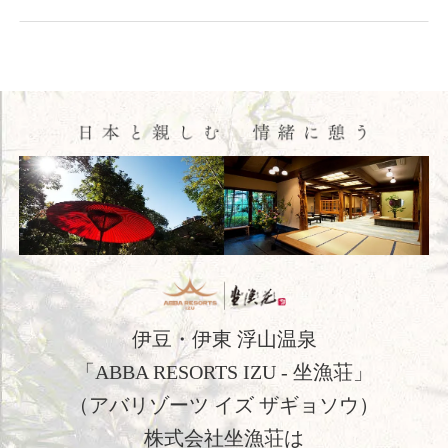
ご宿泊予約
会員申込
HOME
コンセプト
客室
料理
温泉
館内施設
伊豆・伊東 浮山温泉
アクセス
「ABBA RESORTS IZU - 坐漁荘」
新着情報
（アバリゾーツ イズ ザギョソウ）
日本文化体験
株式会社坐漁荘は