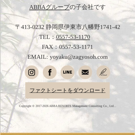
ABBAグループ
の子会社です
観光のご案内
フォトギャラリー
〒413-0232 静岡県伊東市八幡野1741-42
おすすめ宿泊プラン
TEL：
0557-53-1170
FAX：0557-53-1171
お問い合わせ
EMAIL: yoyaku@zagyosoh.com
よくあるご質問
プライバシーポリシー
ファクトシートをダウンロード
会社概要
採用情報
Copyright © 2017-2026 ABBA RESORTS Management Consulting Co., Ltd...
愛犬と過ごす
オンラインショップ