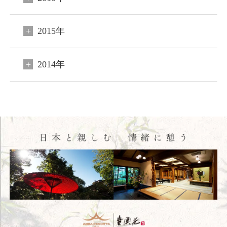
閉じる
2015年
ご宿泊予約
会員申込
2014年
HOME
コンセプト
客室
料理
温泉
館内施設
アクセス