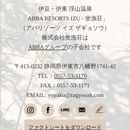
伊豆・伊東 浮山温泉
新着情報
「ABBA RESORTS IZU - 坐漁荘」
日本文化体験
（アバリゾーツ イズ ザギョソウ）
観光のご案内
株式会社坐漁荘は
ABBAグループ
の子会社です
フォトギャラリー
おすすめ宿泊プラン
〒413-0232 静岡県伊東市八幡野1741-42
TEL：
0557-53-1170
お問い合わせ
FAX：0557-53-1171
よくあるご質問
EMAIL: yoyaku@zagyosoh.com
プライバシーポリシー
会社概要
ファクトシートをダウンロード
採用情報