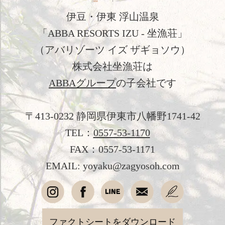
伊豆・伊東 浮山温泉
温泉
「ABBA RESORTS IZU - 坐漁荘」
館内施設
（アバリゾーツ イズ ザギョソウ）
アクセス
株式会社坐漁荘は
ABBAグループ
の子会社です
新着情報
日本文化体験
〒413-0232 静岡県伊東市八幡野1741-42
TEL：
0557-53-1170
観光のご案内
FAX：0557-53-1171
フォトギャラリー
EMAIL: yoyaku@zagyosoh.com
おすすめ宿泊プラン
お問い合わせ
ファクトシートをダウンロード
よくあるご質問