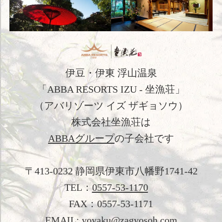
館内施設
アクセス
新着情報
伊豆・伊東 浮山温泉
日本文化体験
「ABBA RESORTS IZU - 坐漁荘」
観光のご案内
（アバリゾーツ イズ ザギョソウ）
株式会社坐漁荘は
フォトギャラリー
ABBAグループ
の子会社です
おすすめ宿泊プラン
〒413-0232 静岡県伊東市八幡野1741-42
お問い合わせ
TEL：
0557-53-1170
よくあるご質問
FAX：0557-53-1171
プライバシーポリシー
EMAIL: yoyaku@zagyosoh.com