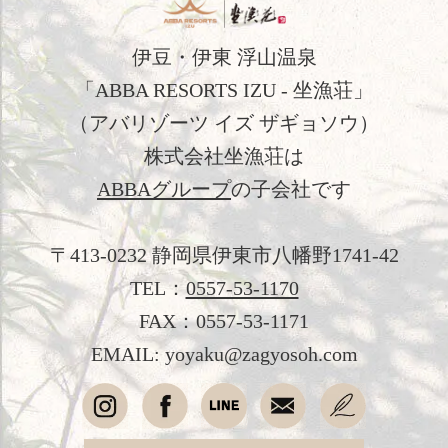
観光のご案内
伊豆・伊東 浮山温泉
フォトギャラリー
「ABBA RESORTS IZU - 坐漁荘」
おすすめ宿泊プラン
（アバリゾーツ イズ ザギョソウ）
お問い合わせ
株式会社坐漁荘は
ABBAグループ
の子会社です
よくあるご質問
プライバシーポリシー
〒413-0232 静岡県伊東市八幡野1741-42
会社概要
TEL：
0557-53-1170
FAX：0557-53-1171
採用情報
EMAIL: yoyaku@zagyosoh.com
愛犬と過ごす
オンラインショップ