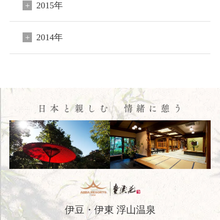
2015年
閉じる
2014年
ご宿泊予約
会員申込
HOME
コンセプト
客室
料理
温泉
館内施設
アクセス
伊豆・伊東 浮山温泉
新着情報