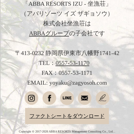
「ABBA RESORTS IZU - 坐漁荘」
（アバリゾーツ イズ ザギョソウ）
日本文化体験
株式会社坐漁荘は
観光のご案内
ABBAグループ
の子会社です
フォトギャラリー
〒413-0232 静岡県伊東市八幡野1741-42
おすすめ宿泊プラン
TEL：
0557-53-1170
お問い合わせ
FAX：0557-53-1171
よくあるご質問
EMAIL: yoyaku@zagyosoh.com
プライバシーポリシー
会社概要
ファクトシートをダウンロード
採用情報
Copyright © 2017-2026 ABBA RESORTS Management Consulting Co., Ltd...