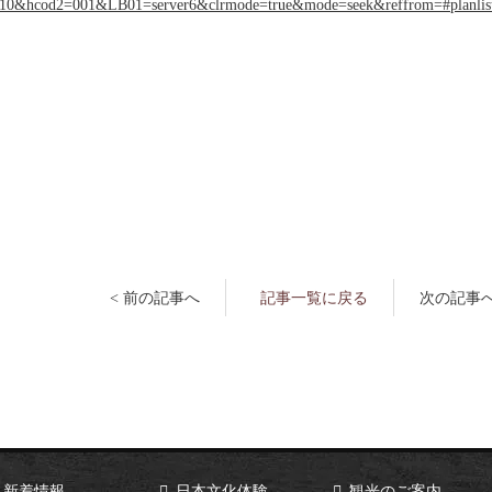
d1=68610&hcod2=001&LB01=server6&clrmode=true&mode=seek&reffrom=#planlis
記事一覧に戻る
< 前の記事へ
次の記事へ
新着情報
日本文化体験
観光のご案内