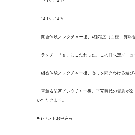
・13:15～14:15
・14:15～14:30
・聞香体験／レクチャー後、4種程度（白檀、黄熟
・ランチ 「香」にこだわった、この日限定メニュ
・組香体験／レクチャー後、香りを聞きわける遊び
・空薫＆呈茶／レクチャー後、平安時代の貴族が楽
いただきます。
■イベントお申込み