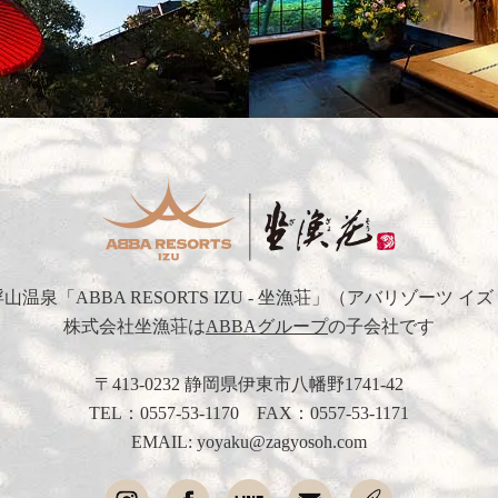
浮山温泉
「ABBA RESORTS IZU - 坐漁荘」
（アバリゾーツ イズ
株式会社坐漁荘は
ABBAグループ
の子会社です
〒413-0232 静岡県伊東市八幡野1741-42
TEL：
0557-53-1170
FAX：0557-53-1171
EMAIL: yoyaku@zagyosoh.com