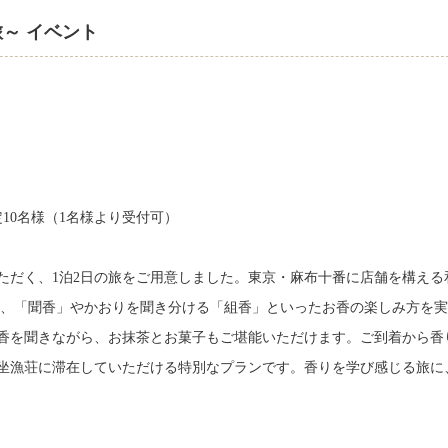
～ イベント
定10名様（1名様より受付可）
ただく、1泊2日の旅をご用意しました。東京・麻布十番に店舗を構える
し、「聞香」やかおりを聞き分ける「組香」といったお香の楽しみ方を
香を聞きながら、お抹茶とお菓子もご堪能いただけます。ご到着から香
坐漁荘に滞在していただける特別なプランです。香りを学び感じる旅に