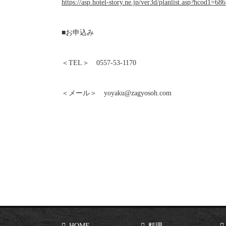
https://asp.hotel-story.ne.jp/ver3d/planlist.asp?hco
■お申込み
＜TEL＞ 0557-53-1170
＜メール＞ yoyaku@zagyosoh.com
HOME
料理