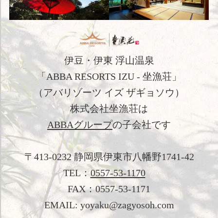
日本文化体験
観光のご案内
フォトギャラリー
伊豆・伊東 浮山温泉
おすすめ宿泊プラン
「ABBA RESORTS IZU - 坐漁荘」
（アバリゾーツ イズ ザギョソウ）
お問い合わせ
株式会社坐漁荘は
よくあるご質問
ABBAグループ
の子会社です
プライバシーポリシー
〒413-0232 静岡県伊東市八幡野1741-42
会社概要
TEL：
0557-53-1170
採用情報
FAX：0557-53-1171
EMAIL: yoyaku@zagyosoh.com
愛犬と過ごす