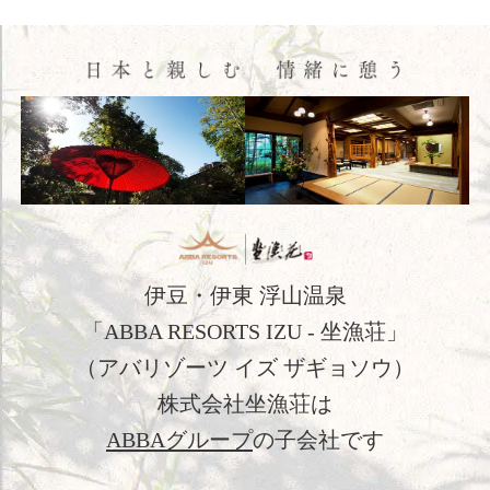
閉じる
ご宿泊予約
会員申込
HOME
コンセプト
客室
伊豆・伊東 浮山温泉
料理
「ABBA RESORTS IZU - 坐漁荘」
（アバリゾーツ イズ ザギョソウ）
温泉
株式会社坐漁荘は
館内施設
ABBAグループ
の子会社です
アクセス