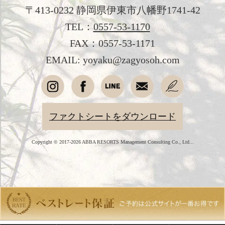
〒413-0232 静岡県伊東市八幡野1741-42
新着情報
TEL：
0557-53-1170
日本文化体験
FAX：0557-53-1171
観光のご案内
EMAIL: yoyaku@zagyosoh.com
フォトギャラリー
おすすめ宿泊プラン
ファクトシートをダウンロード
お問い合わせ
Copyright © 2017-2026 ABBA RESORTS Management Consulting Co., Ltd...
よくあるご質問
プライバシーポリシー
会社概要
採用情報