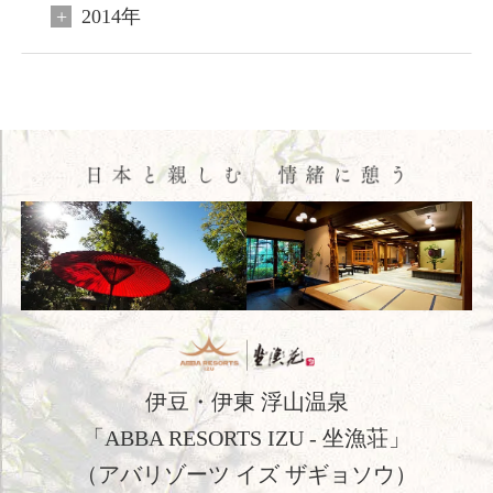
2014年
客室
料理
温泉
館内施設
アクセス
新着情報
日本文化体験
観光のご案内
伊豆・伊東 浮山温泉
「ABBA RESORTS IZU - 坐漁荘」
フォトギャラリー
（アバリゾーツ イズ ザギョソウ）