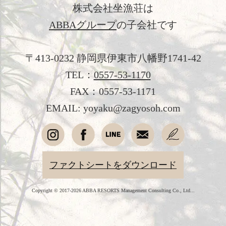
おすすめ宿泊プラン
株式会社坐漁荘は
ABBAグループ
の子会社です
お問い合わせ
よくあるご質問
〒413-0232 静岡県伊東市八幡野1741-42
プライバシーポリシー
TEL：
0557-53-1170
FAX：0557-53-1171
会社概要
EMAIL: yoyaku@zagyosoh.com
採用情報
愛犬と過ごす
オンラインショップ
ファクトシートをダウンロード
Copyright © 2017-2026 ABBA RESORTS Management Consulting Co., Ltd...
English
简体中文
繁體中文
韓国語