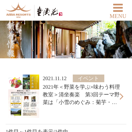
MENU
2021.11.12
イベント
2021年＜野菜を学ぶ×味わう料理
教室＞清坐奏楽 第3回テーマ野
菜は「小雪のめぐみ：菊芋・人
参・蕪など」
1件目～1件目を表示/1件中