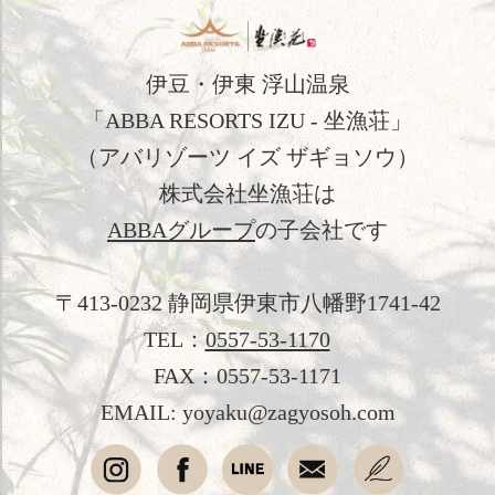
料理
温泉
伊豆・伊東 浮山温泉
「ABBA RESORTS IZU - 坐漁荘」
館内施設
（アバリゾーツ イズ ザギョソウ）
アクセス
株式会社坐漁荘は
新着情報
ABBAグループ
の子会社です
日本文化体験
〒413-0232 静岡県伊東市八幡野1741-42
観光のご案内
TEL：
0557-53-1170
FAX：0557-53-1171
フォトギャラリー
EMAIL: yoyaku@zagyosoh.com
おすすめ宿泊プラン
お問い合わせ