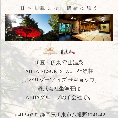
オンラインショップ
English
简体中文
繁體中文
韓国語
伊豆・伊東 浮山温泉
「ABBA RESORTS IZU - 坐漁荘」
（アバリゾーツ イズ ザギョソウ）
株式会社坐漁荘は
ABBAグループ
の子会社です
〒413-0232 静岡県伊東市八幡野1741-42