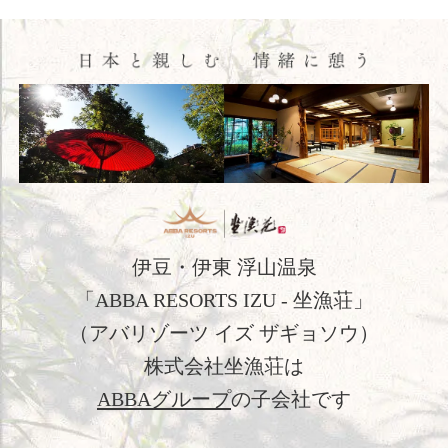
HOME
コンセプト
客室
料理
温泉
館内施設
伊豆・伊東 浮山温泉
アクセス
「ABBA RESORTS IZU - 坐漁荘」
（アバリゾーツ イズ ザギョソウ）
新着情報
株式会社坐漁荘は
日本文化体験
ABBAグループ
の子会社です
観光のご案内