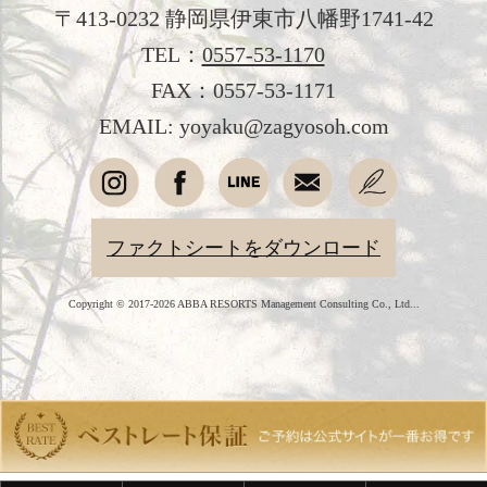
〒413-0232 静岡県伊東市八幡野1741-42
フォトギャラリー
TEL：
0557-53-1170
おすすめ宿泊プラン
FAX：0557-53-1171
EMAIL: yoyaku@zagyosoh.com
お問い合わせ
よくあるご質問
プライバシーポリシー
ファクトシートをダウンロード
会社概要
Copyright © 2017-2026 ABBA RESORTS Management Consulting Co., Ltd...
採用情報
愛犬と過ごす
オンラインショップ