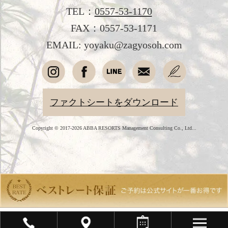
よくあるご質問
TEL：
0557-53-1170
プライバシーポリシー
FAX：0557-53-1171
EMAIL: yoyaku@zagyosoh.com
会社概要
採用情報
愛犬と過ごす
ファクトシートをダウンロード
オンラインショップ
Copyright © 2017-2026 ABBA RESORTS Management Consulting Co., Ltd...
English
简体中文
繁體中文
韓国語