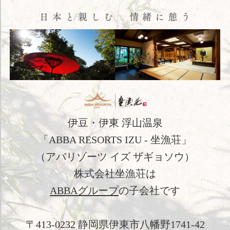
料理
温泉
館内施設
アクセス
新着情報
日本文化体験
伊豆・伊東 浮山温泉
「ABBA RESORTS IZU - 坐漁荘」
観光のご案内
（アバリゾーツ イズ ザギョソウ）
フォトギャラリー
株式会社坐漁荘は
おすすめ宿泊プラン
ABBAグループ
の子会社です
お問い合わせ
〒413-0232 静岡県伊東市八幡野1741-42