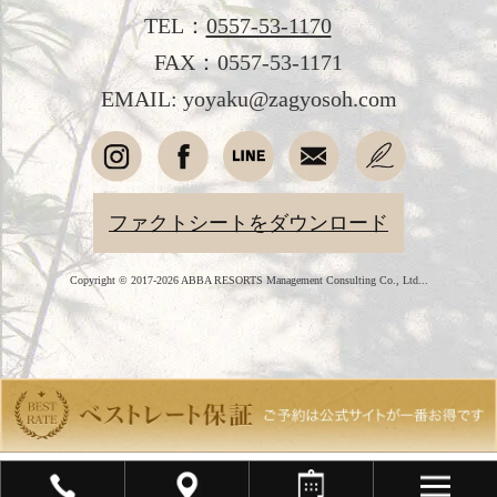
よくあるご質問
TEL：
0557-53-1170
プライバシーポリシー
FAX：0557-53-1171
EMAIL: yoyaku@zagyosoh.com
会社概要
採用情報
愛犬と過ごす
ファクトシートをダウンロード
オンラインショップ
Copyright © 2017-2026 ABBA RESORTS Management Consulting Co., Ltd...
English
简体中文
繁體中文
韓国語