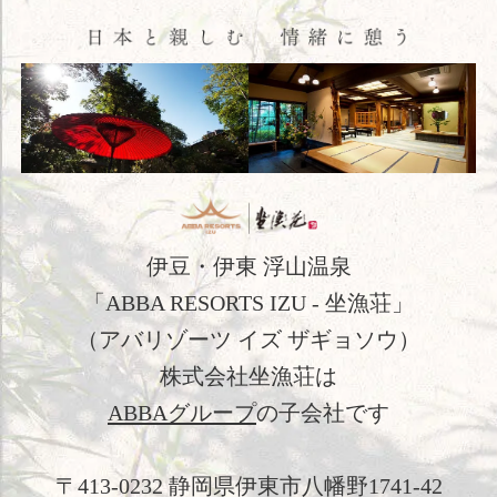
料理
温泉
館内施設
アクセス
新着情報
日本文化体験
伊豆・伊東 浮山温泉
「ABBA RESORTS IZU - 坐漁荘」
観光のご案内
（アバリゾーツ イズ ザギョソウ）
フォトギャラリー
株式会社坐漁荘は
おすすめ宿泊プラン
ABBAグループ
の子会社です
お問い合わせ
〒413-0232 静岡県伊東市八幡野1741-42