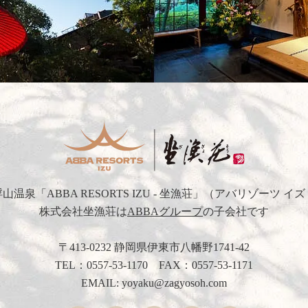
浮山温泉
「ABBA RESORTS IZU - 坐漁荘」
（アバリゾーツ イズ
株式会社坐漁荘は
ABBAグループ
の子会社です
〒413-0232 静岡県伊東市八幡野1741-42
TEL：
0557-53-1170
FAX：0557-53-1171
EMAIL: yoyaku@zagyosoh.com