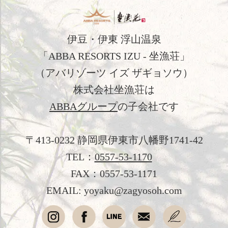
お問い合わせ
よくあるご質問
伊豆・伊東 浮山温泉
「ABBA RESORTS IZU - 坐漁荘」
プライバシーポリシー
（アバリゾーツ イズ ザギョソウ）
会社概要
株式会社坐漁荘は
ABBAグループ
の子会社です
採用情報
愛犬と過ごす
〒413-0232 静岡県伊東市八幡野1741-42
オンラインショップ
TEL：
0557-53-1170
FAX：0557-53-1171
English
简体中文
EMAIL: yoyaku@zagyosoh.com
繁體中文
韓国語